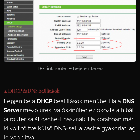
TP-Link router – bejelentkezés
4. DHCP és DNS beállítások
Lépjen be a
DHCP
beállítások menübe. Ha a
DNS
Server
mező üres, valószínűleg ez okozta a hibát
(a router saját cache-t használ). Ha korábban már
ki volt töltve külső DNS-sel, a cache gyakorlatilag
le van tiltva.