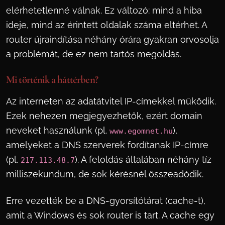
elérhetetlenné válnak. Ez változó: mind a hiba
ideje, mind az érintett oldalak száma eltérhet. A
router újraindítása néhány órára gyakran orvosolja
a problémát, de ez nem tartós megoldás.
Mi történik a háttérben?
Az interneten az adatátvitel IP-címekkel működik.
Ezek nehezen megjegyezhetők, ezért domain
neveket használunk (pl.
),
www.egomnet.hu
amelyeket a DNS szerverek fordítanak IP-címre
(pl.
). A feloldás általában néhány tíz
217.113.48.7
milliszekundum, de sok kérésnél összeadódik.
Erre vezették be a DNS-gyorsítótárat (cache-t),
amit a Windows és sok router is tart. A cache egy