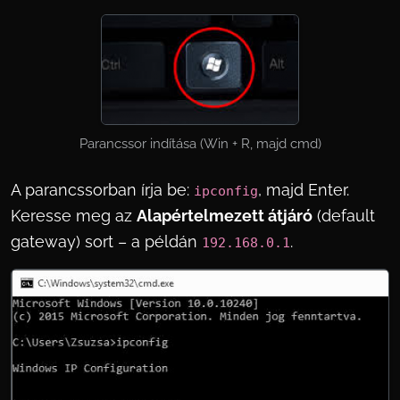
Parancssor indítása (Win + R, majd cmd)
A parancssorban írja be:
, majd Enter.
ipconfig
Keresse meg az
Alapértelmezett átjáró
(default
gateway) sort – a példán
.
192.168.0.1