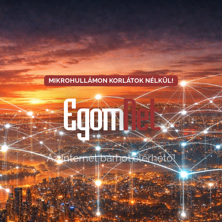
MIKROHULLÁMON KORLÁTOK NÉLKÜL!
Egom
Net
Az Internet bárhol elérhető!