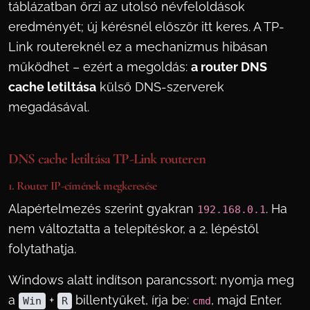
táblázatban őrzi az utolsó névfeloldások
eredményét; új kérésnél először itt keres. A TP-
Link routereknél ez a mechanizmus hibásan
működhet – ezért a megoldás:
a router DNS
cache letiltása
külső DNS-szerverek
megadásával.
DNS cache letiltása TP-Link routeren
1. Router IP-címének megkeresése
Alapértelmezés szerint gyakran
. Ha
192.168.0.1
nem változtatta a telepítéskor, a 2. lépéstől
folytathatja.
Windows alatt indítson parancssort: nyomja meg
a
+
billentyűket, írja be:
, majd Enter.
Win
R
cmd