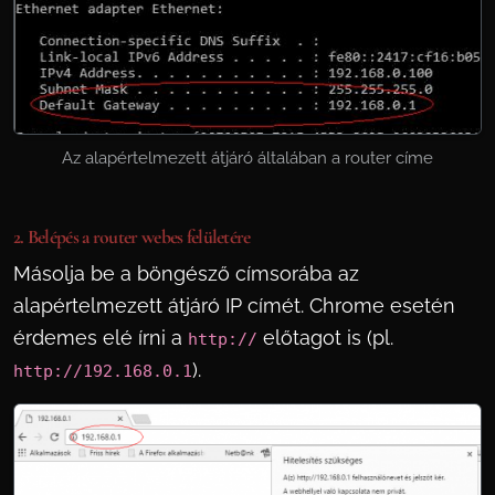
Az alapértelmezett átjáró általában a router címe
2. Belépés a router webes felületére
Másolja be a böngésző címsorába az
alapértelmezett átjáró IP címét. Chrome esetén
érdemes elé írni a
előtagot is (pl.
http://
).
http://192.168.0.1