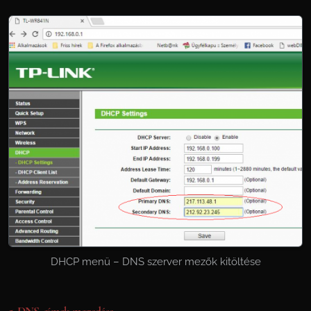
DHCP menü – DNS szerver mezők kitöltése