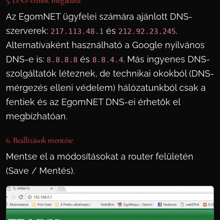
5. DNS-címek megadása
Az EgomNET ügyfelei számára ajánlott DNS-
szerverek:
és
.
217.113.48.1
212.92.23.245
Alternatívaként használható a Google nyilvános
DNS-e is:
és
. Más ingyenes DNS-
8.8.8.8
8.8.4.4
szolgáltatók léteznek, de technikai okokból (DNS-
mérgezés elleni védelem) hálózatunkból csak a
fentiek és az EgomNET DNS-ei érhetők el
megbízhatóan.
6. Beállítások mentése
Mentse el a módosításokat a router felületén
(Save / Mentés).