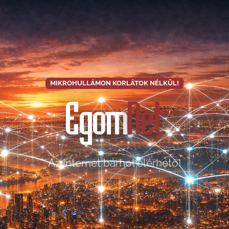
MIKROHULLÁMON KORLÁTOK NÉLKÜL!
Egom
Net
Az Internet bárhol elérhető!