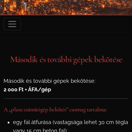
Második és további gépek bekötése
Második és további gépek bekötése:
2 000 Ft + ÁFA/gép
A „plusz számítógép bekötés” csomag tartalma:
egy fal átfurása (vastagsága lehet 30 cm tégla
vagy 15 cm beton fal);