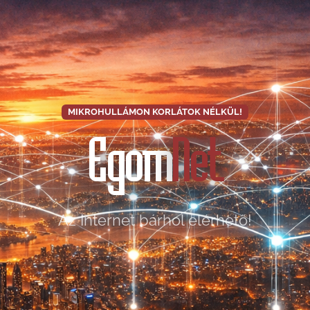
MIKROHULLÁMON KORLÁTOK NÉLKÜL!
Egom
Net
Az Internet bárhol elérhető!