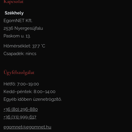
Kapcsolat
Székhely
EgomNET Kft.
2536 Nyergesújfalu
Paskom u. 13.
Hőmérséklet: 37.7 °C
Csapadék: nincs
Ügyfélszolgálat
Hétfő: 7:00–19:00
Kedd–péntek: 8:00–14:00
Egyéb időben üzenetrögzítő.
+36 (80) 296-880
+36 (33) 999-617
egomnet@egomnet.hu