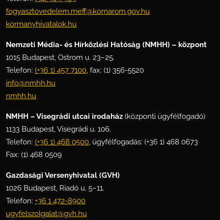
fogyasztovedelem.meff@komarom.gov.hu
kormanyhivatalok.hu
Nemzeti Média- és Hírközlési Hatóság (NMHH) – központ
1015 Budapest, Ostrom u. 23–25.
Telefon:
(+36 1) 457 7100
, fax: (1) 356-5520
info@nmhh.hu
nmhh.hu
NMHH – Visegrádi utcai irodaház
(központi ügyfélfogadó)
1133 Budapest, Visegrádi u. 106.
Telefon:
(+36 1) 468 0500
, ügyfélfogadás: (+36 1) 468 0673
Fax: (1) 468 0509
Gazdasági Versenyhivatal (GVH)
1026 Budapest, Riadó u. 5–11.
Telefon:
+36 1 472-8900
ugyfelszolgalat@gvh.hu