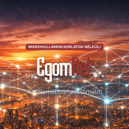
MIKROHULLÁMON KORLÁTOK NÉLKÜL!
Egom
Net
Az Internet bárhol elérhető!