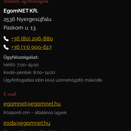
Székhely, ügyfélszolgálat
EgomNET Kft.
2536 Nyergesújfalu
Paskom u. 13.
+36 (80) 296-880
+36 (33) 999-617
Ügyfélszolgálat:
Hétfő: 7:00–19:00
Kedd–péntek: 8:00–14:00
Ügyfélfogadási időn kívül üzenetrögzítő működik.
E-mail
egomnet@egomnet.hu
Központi cím – általános ügyek
iroda@egomnet.hu