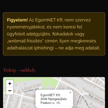
Figyelem!
Az EgomNET Kft. nem szervez
nyereményjátékot, és nem keresi fel
ügyfeleit adatgyűjtés, fiókadatok vagy
„webmail frissítés” címén. Ilyen megkeresés
adathalászat (phishing) – ne adja meg adatait.
Térkép – székhely
+
−
×
EgomNET Kft.
2536 Nyergesújfalu
Paskom u. 13.