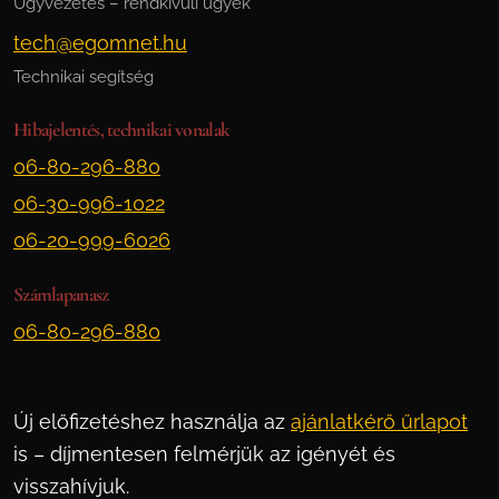
Ügyvezetés – rendkívüli ügyek
tech@egomnet.hu
Technikai segítség
Hibajelentés, technikai vonalak
06-80-296-880
06-30-996-1022
06-20-999-6026
Számlapanasz
06-80-296-880
Új előfizetéshez használja az
ajánlatkérő űrlapot
is – díjmentesen felmérjük az igényét és
visszahívjuk.