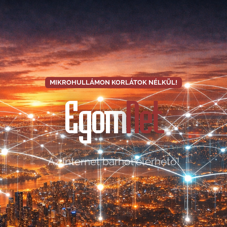
MIKROHULLÁMON KORLÁTOK NÉLKÜL!
Egom
Net
Az Internet bárhol elérhető!