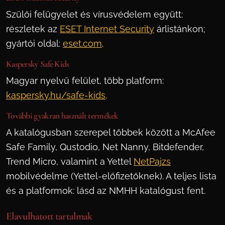
Szülői felügyelet és vírusvédelem együtt:
részletek az
ESET Internet Security
árlistánkon;
gyártói oldal:
eset.com
.
Kaspersky Safe Kids
Magyar nyelvű felület, több platform:
kaspersky.hu/safe-kids
.
További gyakran használt termékek
A katalógusban szerepel többek között a McAfee
Safe Family, Qustodio, Net Nanny, Bitdefender,
Trend Micro, valamint a Yettel
NetPajzs
mobilvédelme (Yettel-előfizetőknek). A teljes lista
és a platformok: lásd az NMHH katalógust fent.
Elavulhatott tartalmak