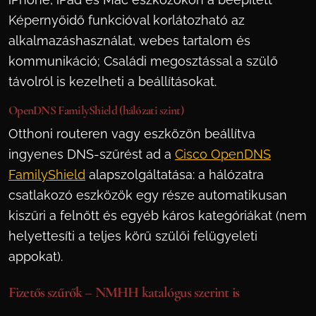
Képernyőidő funkcióval korlátozható az
alkalmazáshasználat, webes tartalom és
kommunikáció; Családi megosztással a szülő
távolról is kezelheti a beállításokat.
OpenDNS FamilyShield (hálózati szint)
Otthoni routeren vagy eszközön beállítva
ingyenes DNS-szűrést ad a
Cisco OpenDNS
FamilyShield
alapszolgáltatása: a hálózatra
csatlakozó eszközök egy része automatikusan
kiszűri a felnőtt és egyéb káros kategóriákat (nem
helyettesíti a teljes körű szülői felügyeleti
appokat).
Fizetős szűrők – NMHH katalógus szerint is