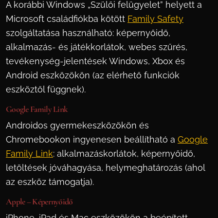
A korábbi Windows „Szülői felügyelet” helyett a
Microsoft családfiókba kötött
Family Safety
szolgáltatása használható: képernyőidő,
alkalmazás- és játékkorlátok, webes szűrés,
tevékenység-jelentések Windows, Xbox és
Android eszközökön (az elérhető funkciók
eszköztől függnek).
Google Family Link
Androidos gyermekeszközökön és
Chromebookon ingyenesen beállítható a
Google
Family Link
: alkalmazáskorlátok, képernyőidő,
letöltések jóváhagyása, helymeghatározás (ahol
az eszköz támogatja).
Apple – Képernyőidő
iPhone, iPad és Mac eszközökön a beépített