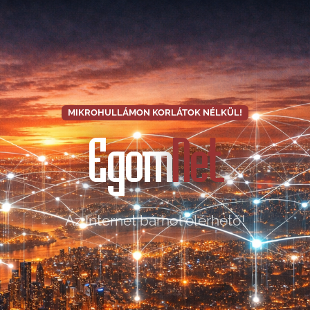
MIKROHULLÁMON KORLÁTOK NÉLKÜL!
Egom
Net
Az Internet bárhol elérhető!