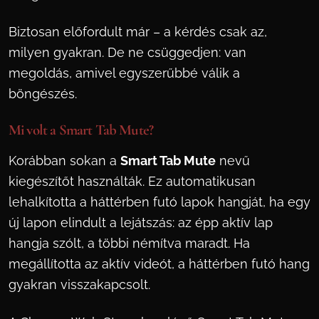
Biztosan előfordult már – a kérdés csak az,
milyen gyakran. De ne csüggedjen: van
megoldás, amivel egyszerűbbé válik a
böngészés.
Mi volt a Smart Tab Mute?
Korábban sokan a
Smart Tab Mute
nevű
kiegészítőt használták. Ez automatikusan
lehalkította a háttérben futó lapok hangját, ha egy
új lapon elindult a lejátszás: az épp aktív lap
hangja szólt, a többi némítva maradt. Ha
megállította az aktív videót, a háttérben futó hang
gyakran visszakapcsolt.