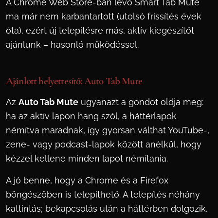
A Chrome Web Store-ban lévő Smart Tab Mute
ma már nem karbantartott (utolsó frissítés évek
óta), ezért új telepítésre más, aktív kiegészítőt
ajánlunk – hasonló működéssel.
Ajánlott helyettesítő: Auto Tab Mute
Az
Auto Tab Mute
ugyanazt a gondot oldja meg:
ha az aktív lapon hang szól, a háttérlapok
némítva maradnak, így gyorsan válthat YouTube-,
zene- vagy podcast-lapok között anélkül, hogy
kézzel kellene minden lapot némítania.
A jó benne, hogy a Chrome és a Firefox
böngészőben is telepíthető. A telepítés néhány
kattintás; bekapcsolás után a háttérben dolgozik.