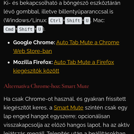
Ki- és bekapcsolható a böngésző eszköztárán
lévő gombbal, illetve billentyűparanccsal is
(Windows/Linux:
+
+
, Mac:
Ctrl
Shift
U
+
+
).
Cmd
Shift
U
Google Chrome:
Auto Tab Mute a Chrome
Web Store-ban
Mozilla Firefox:
Auto Tab Mute a Firefox
kiegészítők között
Alternatíva Chrome-hoz: Smart Mute
Ha csak Chrome-ot használ, és gyakran frissített
kiegészítőt keres, a
Smart Mute
szintén csak egy
lap enged hangot egyszerre; opcionálisan
visszakapcsolja az előző hangos lapot, ha az aktív
lejátszás megáll. Telepítés után a beállításokban