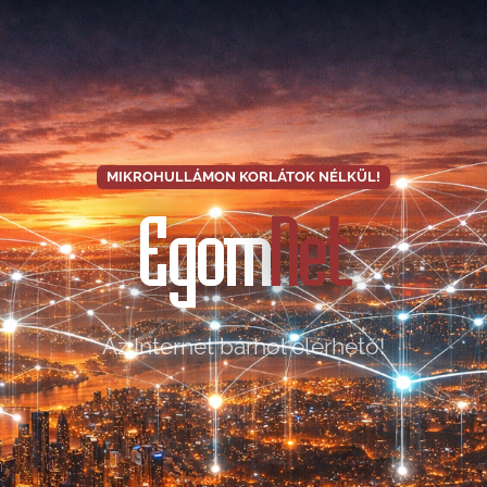
MIKROHULLÁMON KORLÁTOK NÉLKÜL!
Egom
Net
Az Internet bárhol elérhető!